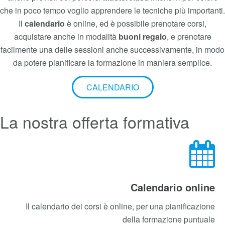
Cake Academy
è da tanti anni un riferimento per la formazione
sulle tecniche di Cake Design e decorazione.
Sia che siate dei
professionisti
, sia che siate
amatori
, con i
nostri corsi potrete apprendere i segreti della decorazione e
delle tecniche del
Cake Design
.
I percorsi sono di vario genere, a durata breve per la linea
amatoriale, e di più lunga durata per i professionisti. Sono
anche previsti dei percorsi
Masterclass
intensivi per coloro
che in poco tempo voglio apprendere le tecniche più importanti.
Il
calendario
è online, ed è possibile prenotare corsi,
acquistare anche in modalità
buoni regalo
, e prenotare
facilmente una delle sessioni anche successivamente, in modo
da potere pianificare la formazione in maniera semplice.
CALENDARIO
La nostra offerta formativa