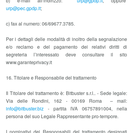
b) e-mail all'indirizzo:
urp@gpdp.it
, oppure
urp@pec.gpdp.it
;
c) fax al numero: 06/69677.3785.
Per i dettagli delle modalità di inoltro della segnalazione
e/o reclamo e del pagamento dei relativi diritti di
segreteria l’interessato deve consultare il sito
www.garanteprivacy.it
16. Titolare e Responsabile del trattamento
Il Titolare del trattamento è: Bitbuster s.r.l.. - Sede legale:
Via delle Rondini, 162 - 00169 Roma – mail:
info@bitbuster.biz
- partita IVA 06757891004, nella
persona del suo Legale Rappresentante pro-tempore.
I nominativi dei Responsabili del trattamento designati